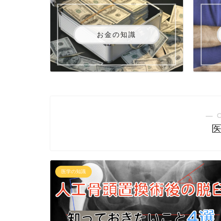
お金の知識
― 
医学の知識