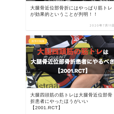
大腿骨近位部骨折にはやっぱり筋トレ
が効果的ということが判明！！
2020年7月11
医学の知識
大腿四頭筋の筋トレは大腿骨近位部骨
折患者にやったほうがいい
【2001.RCT】