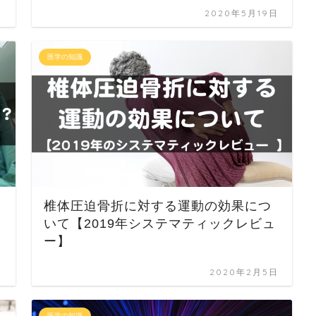
日
2020年5月19日
医学の知識
は
椎体圧迫骨折に対する運動の効果につ
く
いて【2019年システマティックレビュ
ー】
日
2020年2月5日
医学の知識