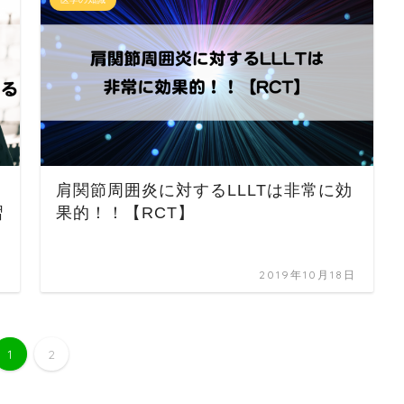
肩関節周囲炎に対するLLLTは非常に効
習
果的！！【RCT】
日
2019年10月18日
1
2