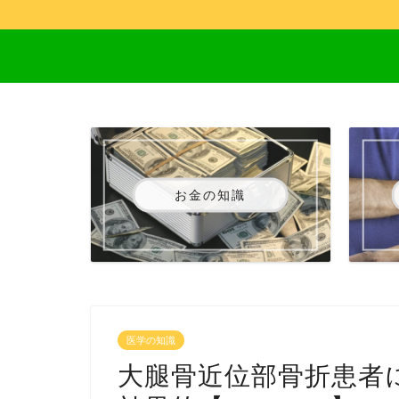
お金の知識
医学の知識
大腿骨近位部骨折患者