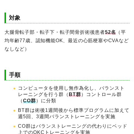
対象
大腿骨転子部・転子下・転子間骨折術後患者
52名
（平
均年齢77歳、認知機能OK、最近の心筋梗塞やCVAなど
なしなど）
手順
コンピュータを使用し無作為化し、バランスト
レーニングを行う群（
BT群
）コントロール群
（
CO群
）に分類
BT群は術後1週間後から標準プログラムに加えて
週5回、3週間バランストレーニングを実施
CO群はバランストレーニングの代わりにベッド
上でのOKCトレーニングを実施