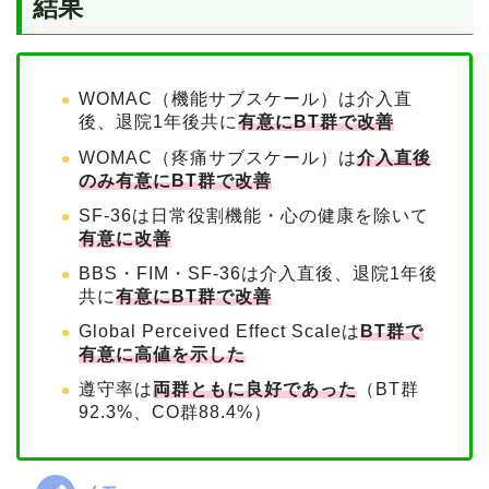
結果
WOMAC（機能サブスケール）は介入直
後、退院1年後共に
有意にBT群で改善
WOMAC（疼痛サブスケール）は
介入直後
のみ有意にBT群で改善
SF-36は日常役割機能・心の健康を除いて
有意に改善
BBS・FIM・SF-36は介入直後、退院1年後
共に
有意にBT群で改善
Global Perceived Effect Scaleは
BT群で
有意に高値を示した
遵守率は
両群ともに良好であった
（BT群
92.3%、CO群88.4%）