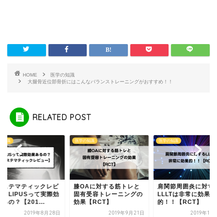
HOME
医学の知識
大腿骨近位部骨折にはこんなバランストレーニングがおすすめ！！
RELATED POST
の知識
医学の知識
医学の知識
OAに対する筋トレと
肩関節周囲炎に対する
【システマティック
有受容トレーニングの
LLLTは非常に効果
ュー】LIPUSって実
果【RCT】
的！！【RCT】
果あるの？【201...
2019年9月21日
2019年10月18日
2019年8