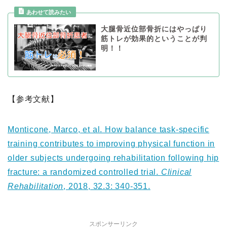
大腿骨近位部骨折にはやっぱり
筋トレが効果的ということが判
明！！
【参考文献】
Monticone, Marco, et al. How balance task-specific
training contributes to improving physical function in
older subjects undergoing rehabilitation following hip
fracture: a randomized controlled trial.
Clinical
Rehabilitation
, 2018, 32.3: 340-351.
スポンサーリンク