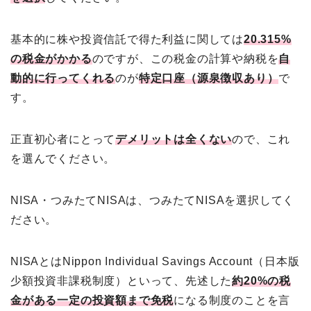
基本的に株や投資信託で得た利益に関しては
20.315%
の税金がかかる
のですが、この税金の計算や納税を
自
動的に行ってくれる
のが
特定口座（源泉徴収あり）
で
す。
正直初心者にとって
デメリットは全くない
ので、これ
を選んでください。
NISA・つみたてNISAは、つみたてNISAを選択してく
ださい。
NISAとはNippon Individual Savings Account（日本版
少額投資非課税制度）といって、先述した
約20%の税
金がある一定の投資額まで免税
になる制度のことを言