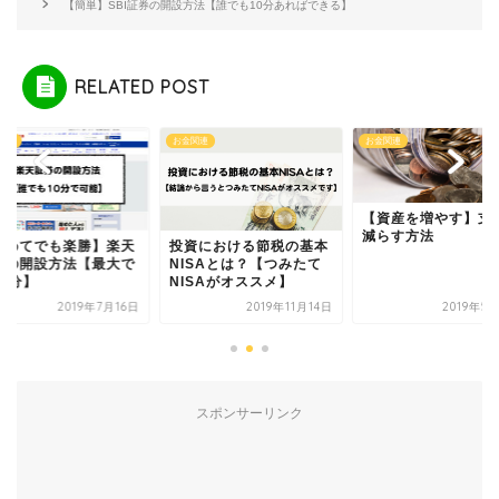
【簡単】SBI証券の開設方法【誰でも10分あればできる】
RELATED POST
関連
お金関連
お金関連
【資産を増やす】支出を
減らす方法
資における節税の基本
【初めてでも楽勝】
ISAとは？【つみたて
証券の開設方法【最
ISAがオススメ】
も10分】
2019年11月14日
2019年5月21日
2019年7
スポンサーリンク